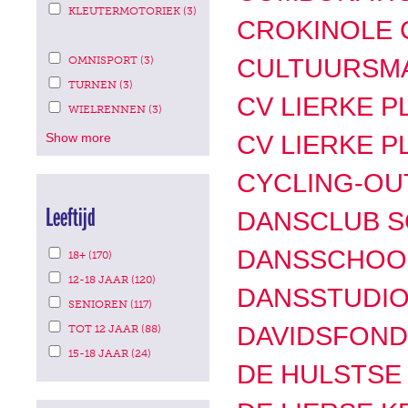
filter
Duiksport
Apply
FILTER
KLEUTERMOTORIEK (3)
CROKINOLE 
APPLY
filter
Kleutermotoriek
KLEUTERMOTORIEK
APPLY
filter
Apply
FILTER
CULTUURSMA
OMNISPORT (3)
OMNISPORT
APPLY
Omnisport
Apply
FILTER
TURNEN (3)
TURNEN
CV LIERKE P
APPLY
filter
Turnen
Apply
FILTER
WIELRENNEN (3)
WIELRENNEN
filter
Wielrennen
FILTER
CV LIERKE P
Show more
filter
CYCLING-OU
Leeftijd
DANSCLUB S
APPLY
Apply
DANSSCHOO
18+ (170)
18+
APPLY
18+
Apply
FILTER
12-18 JAAR (120)
12-
DANSSTUDI
APPLY
filter
12-
Apply
18
SENIOREN (117)
SENIOREN
JAAR
APPLY
18
Senioren
Apply
FILTER
DAVIDSFON
TOT 12 JAAR (88)
FILTER
TOT
APPLY
jaar
filter
Tot
Apply
12
15-18 JAAR (24)
15-
JAAR
DE HULSTSE
filter
12
15-
18
FILTER
JAAR
jaar
18
FILTER