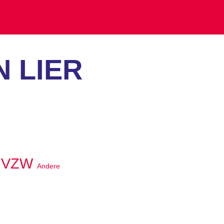
N LIER
Ë VZW
Andere