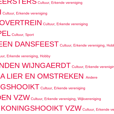
KEERSTERS
Cultuur
,
Erkende vereniging
I
Cultuur
,
Erkende vereniging
OVERTREIN
Cultuur
,
Erkende vereniging
PEL
Cultuur
,
Sport
EEN DANSFEEST
Cultuur
,
Erkende vereniging
,
Hob
uur
,
Erkende vereniging
,
Hobby
NDEN WIJNGAERDT
Cultuur
,
Erkende verenigi
GA LIER EN OMSTREKEN
Andere
NGSHOOIKT
Cultuur
,
Erkende vereniging
DEN VZW
Cultuur
,
Erkende vereniging
,
Wijkvereniging
KONINGSHOOIKT VZW
Cultuur
,
Erkende ve