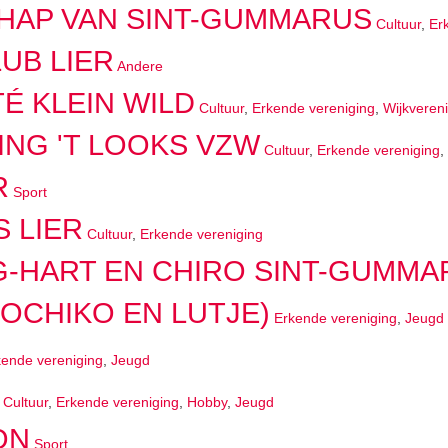
AP VAN SINT-GUMMARUS
Cultuur
,
Er
UB LIER
Andere
É KLEIN WILD
Cultuur
,
Erkende vereniging
,
Wijkveren
NG 'T LOOKS VZW
Cultuur
,
Erkende vereniging
,
R
Sport
 LIER
Cultuur
,
Erkende vereniging
IG-HART EN CHIRO SINT-GUMM
JOCHIKO EN LUTJE)
Erkende vereniging
,
Jeugd
kende vereniging
,
Jeugd
Cultuur
,
Erkende vereniging
,
Hobby
,
Jeugd
ON
Sport