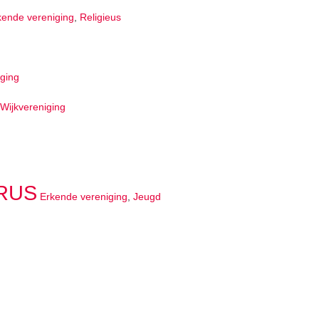
kende vereniging
,
Religieus
iging
Wijkvereniging
ARUS
Erkende vereniging
,
Jeugd