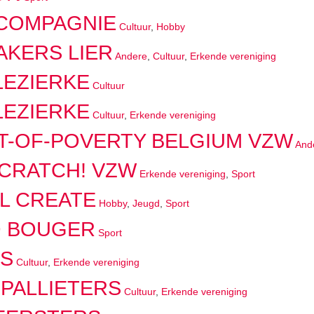
COMPAGNIE
Cultuur
,
Hobby
KERS LIER
Andere
,
Cultuur
,
Erkende vereniging
LEZIERKE
Cultuur
LEZIERKE
Cultuur
,
Erkende vereniging
T-OF-POVERTY BELGIUM VZW
And
CRATCH! VZW
Erkende vereniging
,
Sport
L CREATE
Hobby
,
Jeugd
,
Sport
O BOUGER
Sport
DS
Cultuur
,
Erkende vereniging
 PALLIETERS
Cultuur
,
Erkende vereniging