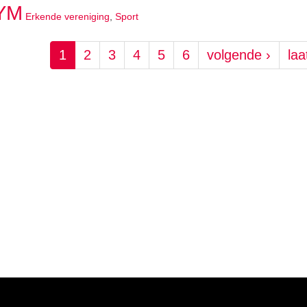
YM
Erkende vereniging
,
Sport
1
2
3
4
5
6
volgende ›
laa