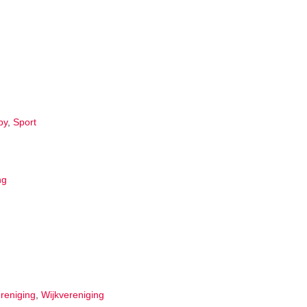
by
,
Sport
ng
reniging
,
Wijkvereniging