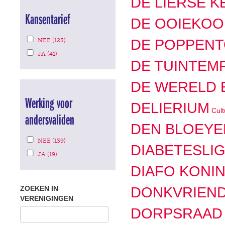
DE LIERSE 
filter
jaar
Kansentarief
DE OOIEKOO
filter
APPLY
Apply
DE POPPENT
NEE (123)
NEE
APPLY
Nee
Apply
FILTER
JA (41)
JA
DE TUINTEM
filter
Ja
FILTER
filter
DE WERELD 
Werking voor
DELIERIUM
Cult
andersvaliden
DEN BLOEYE
APPLY
Apply
NEE (139)
NEE
DIABETESLI
APPLY
Nee
Apply
FILTER
JA (19)
JA
filter
Ja
FILTER
DIAFO KONI
filter
DONKVRIEN
ZOEKEN IN
VERENIGINGEN
DORPSRAAD 