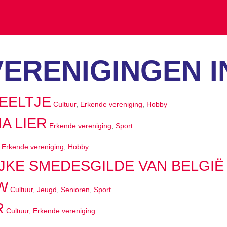
VERENIGINGEN I
WEELTJE
Cultuur
,
Erkende vereniging
,
Hobby
A LIER
Erkende vereniging
,
Sport
,
Erkende vereniging
,
Hobby
JKE SMEDESGILDE VAN BELGI
W
Cultuur
,
Jeugd
,
Senioren
,
Sport
R
Cultuur
,
Erkende vereniging