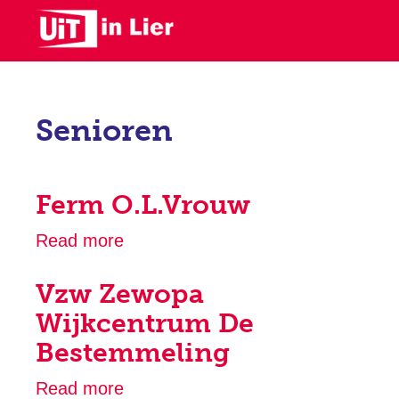
Skip
to
main
content
Senioren
Ferm O.L.Vrouw
Read more
about
Ferm
Vzw Zewopa
O.L.Vrouw
Wijkcentrum De
Bestemmeling
Read more
about