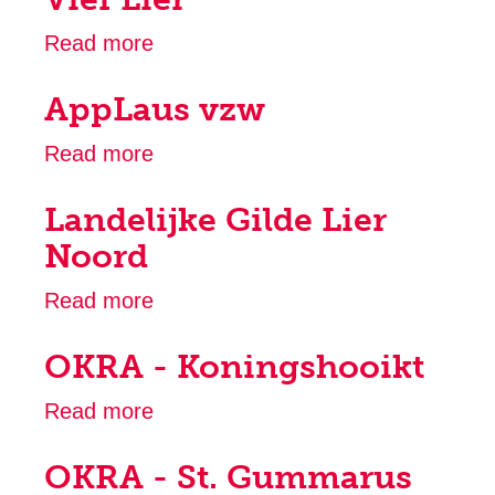
Wijkcentrum
Read more
about
De
Vief
Bestemmeling
AppLaus vzw
Lier
Read more
about
AppLaus
Landelijke Gilde Lier
vzw
Noord
Read more
about
Landelijke
OKRA - Koningshooikt
Gilde
Lier
Read more
about
Noord
OKRA
OKRA - St. Gummarus
-