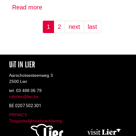
Koningshooikt
Read more
about
OKRA
-
1
2
next
last
St.
Gummarus
UiT IN LIER
Aarschotsesteenweg 3
2500 Lier
tel. 03 488 06 79
uitinlier@lier.be
BE 0207.502.301
PRIVACY
Toegankelijkheidsverklaring