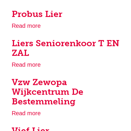
Vzw
Probus Lier
Zewopa
Wijkcentrum
Read more
about
De
Probus
Bestemmeling
Liers Seniorenkoor T EN
Lier
ZAL
Read more
about
Liers
Vzw Zewopa
Seniorenkoor
T
Wijkcentrum De
EN
Bestemmeling
ZAL
Read more
about
Vzw
Vief Lier
Zewopa