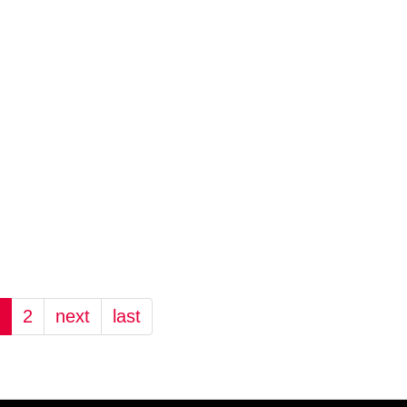
2
next
last