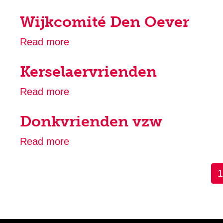
Wijkcomité
Wijkcomité Den Oever
Zevenbergen
vzw
Read more
about
Wijkcomité
Kerselaervrienden
Den
Oever
Read more
about
Kerselaervrienden
Donkvrienden vzw
Read more
about
Donkvrienden
vzw
1