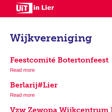
Skip
to
main
content
Wijkvereniging
Feestcomité Botertonfeest
Read more
about
Feestcomité
Berlarij#Lier
Botertonfeest
Read more
about
Berlarij#Lier
Vzw Zewopa Wijkcentrum 