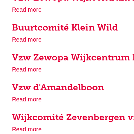
Read more
about
Vzw
Buurtcomité Klein Wild
Zewopa
Wijkcentrum
Read more
about
De
Buurtcomité
Bestemmeling
Vzw Zewopa Wijkcentrum 
Klein
Wild
Read more
about
Vzw
Vzw d'Amandelboon
Zewopa
Wijkcentrum
Read more
about
De
Vzw
Bestemmeling
Wijkcomité Zevenbergen 
d'Amandelboon
Read more
about