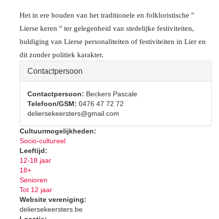
Het in ere houden
van het traditionele en folkloristische "
Lierse keren " ter gelegenheid van
stedelijke festiviteiten,
huldiging van Lierse personaliteiten of
festiviteiten in Lier en
dit zonder politiek karakter.
Hide
Contactpersoon
Contactpersoon:
Beckers Pascale
Telefoon/GSM:
0476 47 72 72
deliersekeersters@gmail.com
Cultuurmogelijkheden:
Socio-cultureel
Leeftijd:
12-18 jaar
18+
Senioren
Tot 12 jaar
Website vereniging:
deliersekeersters.be
Locatie: