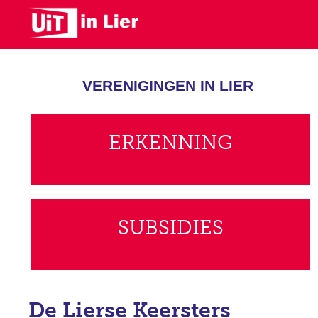
Skip
to
main
content
VERENIGINGEN IN LIER
ERKENNING
SUBSIDIES
De Lierse Keersters