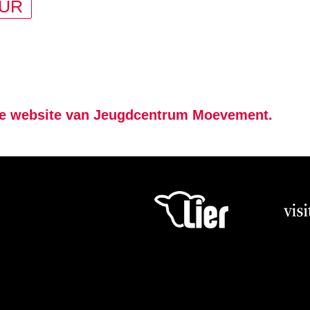
UR
e website van Jeugdcentrum Moevement.