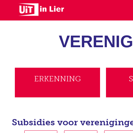
Skip
to
main
content
VERENIG
ERKENNING
Subsidies voor vereniging