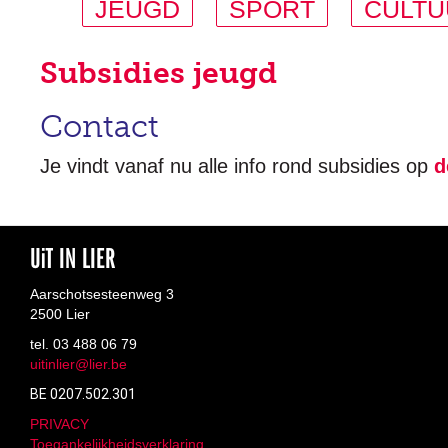
JEUGD
(ACTIVE TAB)
SPORT
CULTU
Subsidies jeugd
Contact
Je vindt vanaf nu alle info rond subsidies op
d
UiT IN LIER
Aarschotsesteenweg 3
2500 Lier
tel. 03 488 06 79
uitinlier@lier.be
BE 0207.502.301
PRIVACY
Toegankelijkheidsverklaring