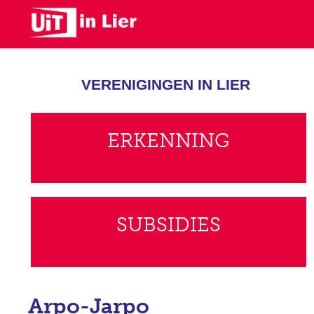
Skip
to
main
content
VERENIGINGEN IN LIER
ERKENNING
SUBSIDIES
Arpo-Jarpo