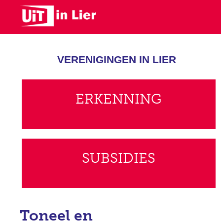
Skip
to
main
content
VERENIGINGEN IN LIER
ERKENNING
SUBSIDIES
Toneel en