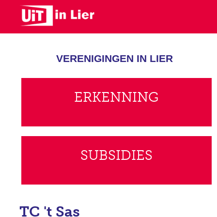
Skip
to
main
content
VERENIGINGEN IN LIER
ERKENNING
SUBSIDIES
TC 't Sas