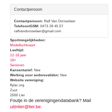
Hide
Contactpersoon
Contactpersoon:
Ralf Van Dorsselaer
Telefoon/GSM:
0473 28 45 57
ralfvandorsselaer@gmail.com
Sportmogelijkheden:
Modelluchtvaart
Leeftijd:
12-18 jaar
18+
Senioren
Kansentarief:
Nee
Werking voor andersvaliden:
Nee
Website vereniging:
flylac.org
Zuut
2500 Lier
Foutje in de verenigingendatabank? Mail
uitinlier@lier.be
.