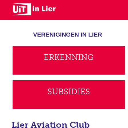
Skip
to
main
content
VERENIGINGEN IN LIER
ERKENNING
SUBSIDIES
Lier Aviation Club