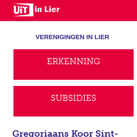
Skip
to
main
content
VERENIGINGEN IN LIER
ERKENNING
SUBSIDIES
Gregoriaans Koor Sint-