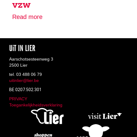
vzw
Read more
about
Kon.
Lierse
Turnkring
UiT IN LIER
vzw
Aarschotsesteenweg 3
2500 Lier
tel. 03 488 06 79
uitinlier@lier.be
BE 0207.502.301
PRIVACY
Toegankelijkheidsverklaring