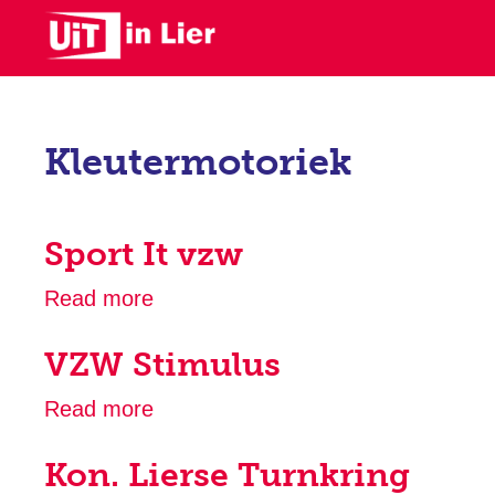
Skip
to
main
content
Kleutermotoriek
Sport It vzw
Read more
about
Sport
VZW Stimulus
It
vzw
Read more
about
VZW
Kon. Lierse Turnkring
Stimulus