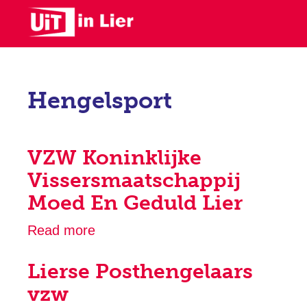
Skip
to
main
content
Hengelsport
VZW Koninklijke
Vissersmaatschappij
Moed En Geduld Lier
Read more
about
VZW
Lierse Posthengelaars
Koninklijke
Vissersmaatschappij
vzw
Moed