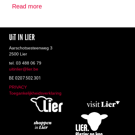
Read more
about
En
Lierse
Geduld
Posthengelaars
Lier
vzw
UiT IN LIER
Aarschotsesteenweg 3
2500 Lier
tel. 03 488 06 79
uitinlier@lier.be
BE 0207.502.301
PRIVACY
Toegankelijkheidsverklaring