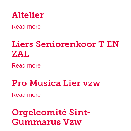
Euterpe
Altelier
Baroque
Consort
Read more
about
Altelier
Liers Seniorenkoor T EN
ZAL
Read more
about
Liers
Pro Musica Lier vzw
Seniorenkoor
T
Read more
about
EN
Pro
ZAL
Orgelcomité Sint-
Musica
Lier
Gummarus Vzw
vzw