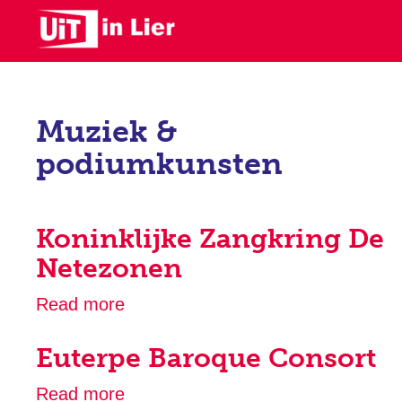
Skip
to
main
content
Muziek &
podiumkunsten
Koninklijke Zangkring De
Netezonen
Read more
about
Koninklijke
Euterpe Baroque Consort
Zangkring
De
Read more
about
Netezonen