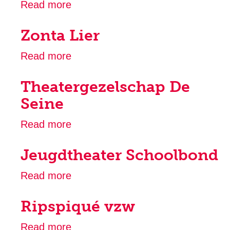
Read more
about
Orgelcomité
Zonta Lier
Sint-
Gummarus
Read more
about
Vzw
Zonta
Theatergezelschap De
Lier
Seine
Read more
about
Theatergezelschap
Jeugdtheater Schoolbond
De
Seine
Read more
about
Jeugdtheater
Ripspiqué vzw
Schoolbond
Read more
about