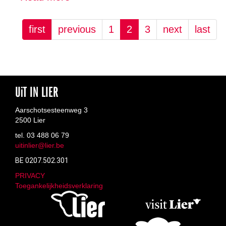
Ripspiqué
vzw
first
previous
1
2
3
next
last
UiT IN LIER
Aarschotsesteenweg 3
2500 Lier
tel. 03 488 06 79
uitinlier@lier.be
BE 0207.502.301
PRIVACY
Toegankelijkheidsverklaring